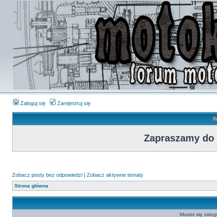
Zaloguj się
Zarejestruj się
W
Zapraszamy do
Zobacz posty bez odpowiedzi
|
Zobacz aktywne tematy
Strona główna
Musisz się zalo