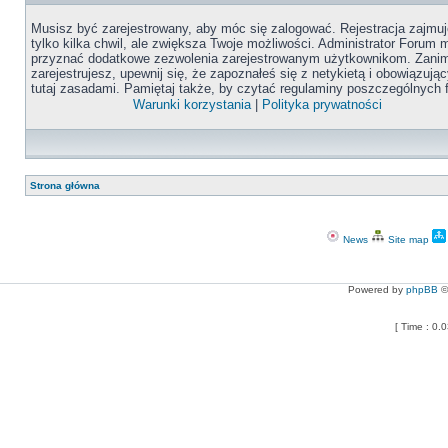
Musisz być zarejestrowany, aby móc się zalogować. Rejestracja zajmuj
tylko kilka chwil, ale zwiększa Twoje możliwości. Administrator Forum
przyznać dodatkowe zezwolenia zarejestrowanym użytkownikom. Zanim
zarejestrujesz, upewnij się, że zapoznałeś się z netykietą i obowiązują
tutaj zasadami. Pamiętaj także, by czytać regulaminy poszczególnych 
Warunki korzystania
|
Polityka prywatności
Strona główna
News
Site map
Powered by
phpBB
©
[ Time : 0.0