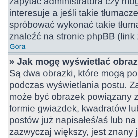
zapytać administratora czy móg
interesuje a jeśli takie tłumac
spróbować wykonać takie tłuma
znaleźć na stronie phpBB (link
Góra
» Jak mogę wyświetlać obra
Są dwa obrazki, które mogą po
podczas wyświetlania postu. Za
może być obrazek powiązany z
formie gwiazdek, kwadratów lu
postów już napisałeś/aś lub na 
zazwyczaj większy, jest znany j