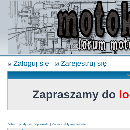
Zaloguj się
Zarejestruj się
W
Zapraszamy do
l
Zobacz posty bez odpowiedzi
|
Zobacz aktywne tematy