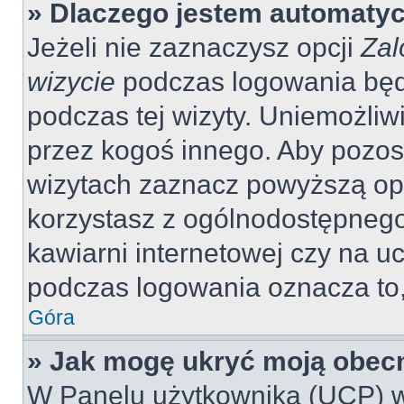
» Dlaczego jestem automaty
Jeżeli nie zaznaczysz opcji
Zal
wizycie
podczas logowania będ
podczas tej wizyty. Uniemożliw
przez kogoś innego. Aby pozo
wizytach zaznacz powyższą opcj
korzystasz z ogólnodostępnego 
kawiarni internetowej czy na ucz
podczas logowania oznacza to, 
Góra
» Jak mogę ukryć moją obec
W Panelu użytkownika (UCP) w