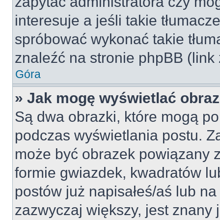
zapytać administratora czy móg
interesuje a jeśli takie tłumac
spróbować wykonać takie tłuma
znaleźć na stronie phpBB (link
Góra
» Jak mogę wyświetlać obra
Są dwa obrazki, które mogą po
podczas wyświetlania postu. Za
może być obrazek powiązany z
formie gwiazdek, kwadratów lu
postów już napisałeś/aś lub na 
zazwyczaj większy, jest znany j