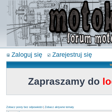
Zaloguj się
Zarejestruj się
W
Zapraszamy do
l
Zobacz posty bez odpowiedzi
|
Zobacz aktywne tematy