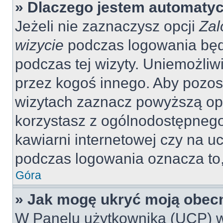
» Dlaczego jestem automaty
Jeżeli nie zaznaczysz opcji
Zal
wizycie
podczas logowania będ
podczas tej wizyty. Uniemożliw
przez kogoś innego. Aby pozo
wizytach zaznacz powyższą opcj
korzystasz z ogólnodostępnego 
kawiarni internetowej czy na ucz
podczas logowania oznacza to, 
Góra
» Jak mogę ukryć moją obec
W Panelu użytkownika (UCP) w