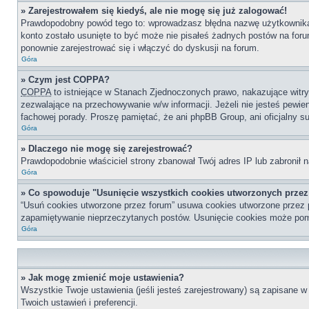
» Zarejestrowałem się kiedyś, ale nie mogę się już zalogować!
Prawdopodobny powód tego to: wprowadzasz błędna nazwę użytkownika lub
konto zostało usunięte to być może nie pisałeś żadnych postów na for
ponownie zarejestrować się i włączyć do dyskusji na forum.
Góra
» Czym jest COPPA?
COPPA
to istniejące w Stanach Zjednoczonych prawo, nakazujące wit
zezwalające na przechowywanie w/w informacji. Jeżeli nie jesteś pewien,
fachowej porady. Proszę pamiętać, że ani phpBB Group, ani oficjalny su
Góra
» Dlaczego nie mogę się zarejestrować?
Prawdopodobnie właściciel strony zbanował Twój adres IP lub zabronił n
Góra
» Co spowoduje "Usunięcie wszystkich cookies utworzonych prze
“Usuń cookies utworzone przez forum” usuwa cookies utworzone przez p
zapamiętywanie nieprzeczytanych postów. Usunięcie cookies może po
Góra
» Jak mogę zmienić moje ustawienia?
Wszystkie Twoje ustawienia (jeśli jesteś zarejestrowany) są zapisane w 
Twoich ustawień i preferencji.