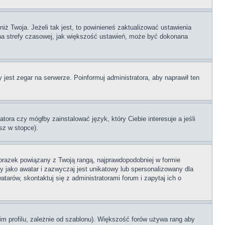
ż Twoja. Jeżeli tak jest, to powinieneś zaktualizować ustawienia
iana strefy czasowej, jak większość ustawień, może być dokonana
 jest zegar na serwerze. Poinformuj administratora, aby naprawił ten
tora czy mógłby zainstalować język, który Ciebie interesuje a jeśli
sz w stopce).
brazek powiązany z Twoją rangą, najprawdopodobniej w formie
y jako awatar i zazwyczaj jest unikatowy lub spersonalizowany dla
rów, skontaktuj się z administratorami forum i zapytaj ich o
im profilu, zależnie od szablonu). Większość forów używa rang aby