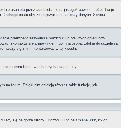
stało usunięte przez administratora z jakiegoś powodu. Jeżeli Twoje
ali żadnego postu aby zmniejszyć rozmiar bazy danych. Spróbuj
adanie pisemnego zezwolenia rodziców lub prawnych opiekunów,
rować, skontaktuj się z prawnikiem lub inną osobą, zdolną do udzielenia
e należy się z nimi kontaktować w tej kwestii.
administratorem forum w celu uzyskania pomocy.
 na forum. Dzięki nim działają również takie funkcje, jak
dujący się na górze strony). Pozwoli Ci to na zmianę wszystkich