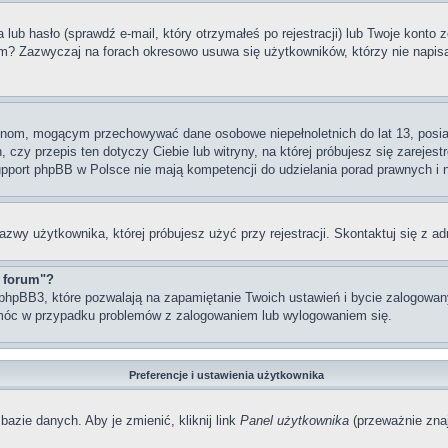
 hasło (sprawdź e-mail, który otrzymałeś po rejestracji) lub Twoje konto zo
um? Zazwyczaj na forach okresowo usuwa się użytkowników, którzy nie napis
rynom, mogącym przechowywać dane osobowe niepełnoletnich do lat 13, posi
 czy przepis ten dotyczy Ciebie lub witryny, na której próbujesz się zarejest
pport phpBB w Polsce nie mają kompetencji do udzielania porad prawnych i ni
azwy użytkownika, której próbujesz użyć przy rejestracji. Skontaktuj się z 
z forum"?
hpBB3, które pozwalają na zapamiętanie Twoich ustawień i bycie zalogowanym
móc w przypadku problemów z zalogowaniem lub wylogowaniem się.
Preferencje i ustawienia użytkownika
bazie danych. Aby je zmienić, kliknij link
Panel użytkownika
(przeważnie znaj