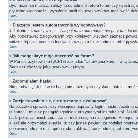
Być może nie musisz, zależy to od administratora forum czy rejestracj
prywatne wiadomości, wysyłanie maili do użytkowników, możliwość dołąc
Góra
» Dlaczego jestem automatycznie wylogowywany?
Jeżeli nie zaznaczysz opcji
Zaloguj mnie automatycznie przy każdej wi
Aby pozostawać zalogowanym przy kolejnych wizytach zaznacz powyższą o
widzisz tej opcji podczas logowania oznacza to, że administrator ją wyłą
Góra
» Jak mogę ukryć moją obecność na forum?
W Panelu użytkownika (UCP) w zakładce “Ustawienia Forum” znajdziesz o
Będziesz zliczany jako użytkownik ukryty.
Góra
» Zapomniałem hasła!
Nie martw się! Jeśli twoje hasło nie może byc odzyskane, istnieje możli
Góra
» Zarejestrowałem się, ale nie mogę się zalogować!
Na początku sprawdź, czy wpisujesz poprawny login i hasło. Jeżeli te
rejestracji, musisz postąpić zgodnie z otrzymanymi instrukcjami. Jeże
bądź przez administratora, zanim można się na nie logować. Po rejestr
a jeśli nie otrzymałeś e-maila, to czy jesteś pewien, że podałeś popr
poprawmy adres e-mail spróbuj skontaktować się z administratorem Fo
Góra