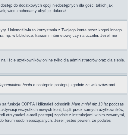
 dostęp do dodatkowych opcji niedostępnych dla gości takich jak
wilę więc zachęcamy abyś jej dokonał.
ty. Uniemożliwia to korzystania z Twojego konta przez kogoś innego.
p. w bibliotece, kawiarni internetowej czy na uczelni. Jeżeli nie
 liście użytkowników online tylko dla administratorów oraz dla siebie.
apomniałem hasła
a następnie postępuj zgodnie ze wskazówkami.
e są funkcje COPPA i kliknąłeś odnośnik
Mam mniej niż 13 lat
podczas
ają aktywacji wszystkich nowych kont, bądź przez samych użytkowników,
li otrzymałeś e-mail postępuj zgodnie z instrukcjami w nim zawartymi,
o forum osób niepożądanych. Jeżeli jesteś pewien, że podałeś