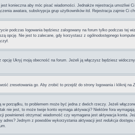
a jest konieczna aby móc pisać wiadomości. Jednakże rejestracja umożliwi Ci
zenia awatara, subskrypcja grup użytkowników itd. Rejestracja zajmie Ci ch
zycie
podczas logowania będziesz zalogowany na forum tylko podczas tej wizy
pcję. Nie jest to zalecane, gdy korzystasz z ogólnodostępnego komputera, n
czył.
pcję Ukryj moją obecność na forum. Jeżeli ją włączysz będziesz widoczny na
wość zresetowania go. Aby zrobić to przejdź do strony logowania i kliknij na
Z
 są w porządku, to problemem może być jedna z dwóch rzeczy. Jeżeli włączon
li tak nie jest, to może twoje konto wymaga aktywacji? Niektóre fora wymag
acji powinieneś otrzymać wiadomość czy wymagana jest aktywacja konta. Jeże
awny adres? Jednym z powodów wykorzystania aktywacji jest
redukcja
dostępu d
rum.