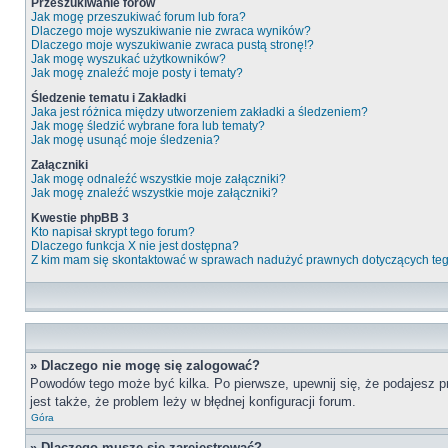
Przeszukiwanie forów
Jak mogę przeszukiwać forum lub fora?
Dlaczego moje wyszukiwanie nie zwraca wyników?
Dlaczego moje wyszukiwanie zwraca pustą stronę!?
Jak mogę wyszukać użytkowników?
Jak mogę znaleźć moje posty i tematy?
Śledzenie tematu i Zakładki
Jaka jest różnica między utworzeniem zakładki a śledzeniem?
Jak mogę śledzić wybrane fora lub tematy?
Jak mogę usunąć moje śledzenia?
Załączniki
Jak mogę odnaleźć wszystkie moje załączniki?
Jak mogę znaleźć wszystkie moje załączniki?
Kwestie phpBB 3
Kto napisał skrypt tego forum?
Dlaczego funkcja X nie jest dostępna?
Z kim mam się skontaktować w sprawach nadużyć prawnych dotyczących te
» Dlaczego nie mogę się zalogować?
Powodów tego może być kilka. Po pierwsze, upewnij się, że podajesz pr
jest także, że problem leży w błędnej konfiguracji forum.
Góra
» Dlaczego muszę się zarejestrować?