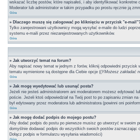
wskazać liczbę postów, które napisałeś, i aby identyfikować konkretne
Moderator lub administrator w takim przypadku po prostu ręcznie ją zmn
Góra
» Dlaczego muszę się zalogować po kliknięciu w przycisk "e-mail"
Tylko zarejestrowani użytkownicy mogą wysyłać e-maile do ludzi poprze
systemu e-maili przez niezarejestrowanych użytkowników.
Góra
» Jak utworzyć temat na forum?
Aby napisać nowy temat w jednym z forów, kliknij odpowiedni przycisk
tematu wymienione są dostępne dla Ciebie opcje ((
YMożesz zakładać no
Góra
» Jak mogę wyedytować lub usunąć posta?
Jeżeli nie jesteś administratorem ani moderatorem możesz edytować lub 
poście. Jeżeli ktoś odpowiedział na Twój post to po zapisaniu zmian na 
był edytowany przez moderatora lub administratora (powinni oni poinfor
Góra
» Jak mogę dodać podpis do mojego postu?
Aby dodać podpis do postu po pierwsze musisz go utworzyć w swoim pr
domyślnie dodawać podpis do wszystkich swoich postów zaznaczając o
Dołącz podpis w formularzu wysyłania wiadomości)
Góra