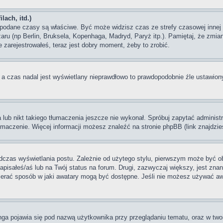
lach, itd.)
odane czasy są właściwe. Być może widzisz czas ze strefy czasowej innej ni
szaru (np Berlin, Bruksela, Kopenhaga, Madryd, Paryż itp.). Pamiętaj, że zm
 zarejestrowałeś, teraz jest dobry moment, żeby to zrobić.
, a czas nadal jest wyświetlany nieprawdłowo to prawdopodobnie źle ustawiony
lub nikt takiego tłumaczenia jeszcze nie wykonał. Spróbuj zapytać administra
maczenie. Więcej informacji możesz znaleźć na stronie phpBB (link znajdzie
dczas wyświetlania postu. Zależnie od użytego stylu, pierwszym może być o
pisałeś/aś lub na Twój status na forum. Drugi, zazwyczaj większy, jest znan
rać sposób w jaki awatary mogą być dostępne. Jeśli nie możesz używać awata
nga pojawia się pod nazwą użytkownika przy przeglądaniu tematu, oraz w two