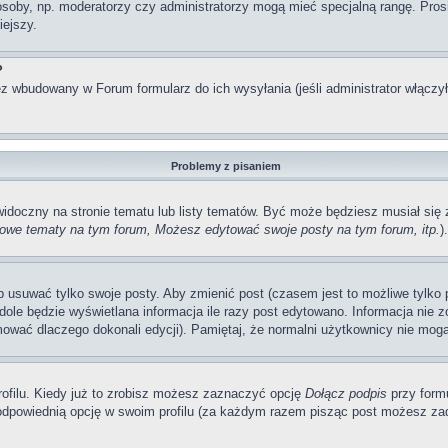
 osoby, np. moderatorzy czy administratorzy mogą mieć specjalną rangę. Pro
iejszy.
?
z wbudowany w Forum formularz do ich wysyłania (jeśli administrator włączy
Problemy z pisaniem
 widoczny na stronie tematu lub listy tematów. Być może będziesz musiał si
we tematy na tym forum, Możesz edytować swoje posty na tym forum, itp.
).
usuwać tylko swoje posty. Aby zmienić post (czasem jest to możliwe tylko pr
dole będzie wyświetlana informacja ile razy post edytowano. Informacja nie zo
mować dlaczego dokonali edycji). Pamiętaj, że normalni użytkownicy nie mogą
ofilu. Kiedy już to zrobisz możesz zaznaczyć opcję
Dołącz podpis
przy form
dpowiednią opcję w swoim profilu (za każdym razem pisząc post możesz zad