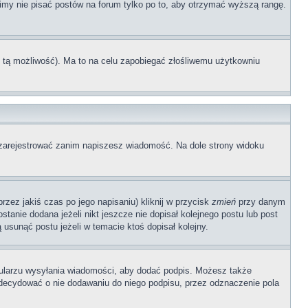
simy nie pisać postów na forum tylko po to, aby otrzymać wyższą rangę.
ł tą możliwość). Ma to na celu zapobiegać złośliwemu użytkowniu
ę zarejestrować zanim napiszesz wiadomość. Na dole strony widoku
zez jakiś czas po jego napisaniu) kliknij w przycisk
zmień
przy danym
stanie dodana jeżeli nikt jeszcze nie dopisał kolejnego postu lub post
 usunąć postu jeżeli w temacie ktoś dopisał kolejny.
ularzu wysyłania wiadomości, aby dodać podpis. Możesz także
ecydować o nie dodawaniu do niego podpisu, przez odznaczenie pola