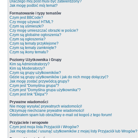
Dlaczego mój post musi być zatwierdzony?
Jak mogę podbić mój temat?
Formatowanie i typy tematów
Czym jest BBCode?
Czy mogę używać HTML?
Czym są uśmieszki?
Czy mogę umieszczać obrazki w poście?
Czym są globalne ogłoszenia?
Czym są ogłoszenia?
Czym są tematy przyklejone?
Czym są tematy zamknięte?
Czym są ikony tematu?
Poziomy Użytkownika i Grupy
Kim są Administratorzy?
Kim są Moderatorzy?
Czym są grupy użytkowników?
Gdzie są grupy użytkowników i jak do nich mogę dołączyć?
Jak mogę zostać przywódcą grupy?
Czym jest "Domyślna grupa"?
Czym jest "Domyślna grupa użytkownika"?
Czym jest link "Ekipa"?
Prywatne wiadomości
Nie mogę wysyłać prywatnych wiadomości!
Otrzymuję niechciane prywatne wiadomości!
Odebrałem spam lub obraźliwy e-mail od kogoś z tego forum!
Przyjaciele i wrogowie
Czym jest moja lista Przyjaciół i Wrogów?
Jak mogę dodać / usunąć użytkowników z mojej listy Przyjaciół lub Wrogów?