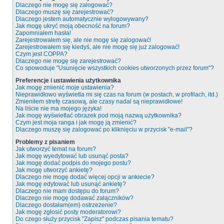
Dlaczego nie mogę się zalogować?
Dlaczego muszę się zarejestrować?
Dlaczego jestem automatycznie wylogowywany?
Jak mogę ukryć moją obecność na forum?
Zapomniałem hasła!
Zarejestrowałem się, ale nie mogę się zalogować!
Zarejestrowałem się kiedyś, ale nie mogę się już zalogować!
Czym jest COPPA?
Dlaczego nie mogę się zarejestrować?
Co spowoduje "Usunięcie wszystkich cookies utworzonych przez forum"?
Preferencje i ustawienia użytkownika
Jak mogę zmienić moje ustawienia?
Nieprawidłowo wyświetla mi się czas na forum (w postach, w profilach, itd.)
Zmieniłem strefę czasową, ale czasy nadal są nieprawidłowe!
Na liście nie ma mojego języka!
Jak mogę wyświetlać obrazek pod moją nazwą użytkownika?
Czym jest moja ranga i jak mogę ją zmienić?
Dlaczego muszę się zalogować po kliknięciu w przycisk "e-mail"?
Problemy z pisaniem
Jak utworzyć temat na forum?
Jak mogę wyedytować lub usunąć posta?
Jak mogę dodać podpis do mojego postu?
Jak mogę utworzyć ankietę?
Dlaczego nie mogę dodać więcej opcji w ankiecie?
Jak mogę edytować lub usunąć ankietę?
Dlaczego nie mam dostępu do forum?
Dlaczego nie mogę dodawać załączników?
Dlaczego dostałam(em) ostrzeżenie?
Jak mogę zgłosić posty moderatorowi?
Do czego służy przycisk "Zapisz" podczas pisania tematu?