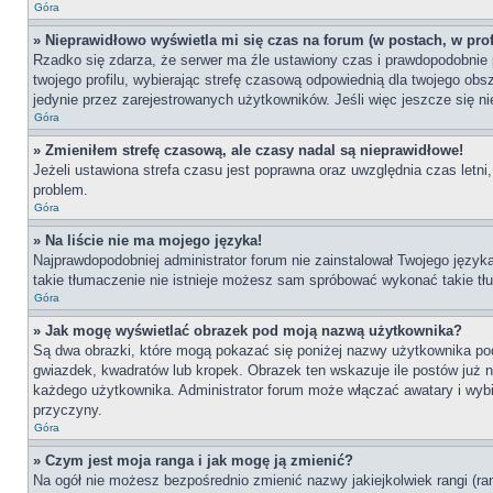
Góra
» Nieprawidłowo wyświetla mi się czas na forum (w postach, w profi
Rzadko się zdarza, że serwer ma źle ustawiony czas i prawdopodobnie p
twojego profilu, wybierając strefę czasową odpowiednią dla twojego ob
jedynie przez zarejestrowanych użytkowników. Jeśli więc jeszcze się nie
Góra
» Zmieniłem strefę czasową, ale czasy nadal są nieprawidłowe!
Jeżeli ustawiona strefa czasu jest poprawna oraz uwzględnia czas letni
problem.
Góra
» Na liście nie ma mojego języka!
Najprawdopodobniej administrator forum nie zainstalował Twojego języka 
takie tłumaczenie nie istnieje możesz sam spróbować wykonać takie tłu
Góra
» Jak mogę wyświetlać obrazek pod moją nazwą użytkownika?
Są dwa obrazki, które mogą pokazać się poniżej nazwy użytkownika po
gwiazdek, kwadratów lub kropek. Obrazek ten wskazuje ile postów już na
każdego użytkownika. Administrator forum może włączać awatary i wybie
przyczyny.
Góra
» Czym jest moja ranga i jak mogę ją zmienić?
Na ogół nie możesz bezpośrednio zmienić nazwy jakiejkolwiek rangi (ra