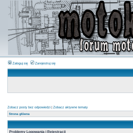
Zaloguj się
Zarejestruj się
Zobacz posty bez odpowiedzi
|
Zobacz aktywne tematy
Strona główna
Problemy Logowania i Rejestracji