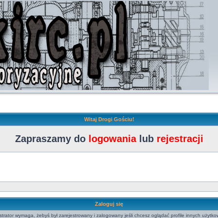
Witaj Drogi Gościu!
Zapraszamy do
logowania
lub
rejestracji
Zaloguj się
strator wymaga, żebyś był zarejestrowany i zalogowany jeśli chcesz oglądać profile innych użytko