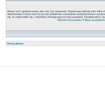
Musisz być zarejestrowany, aby móc się zalogować. Rejestracja zajmuje tylko kilka c
Administrator Forum może przyznać dodatkowe zezwolenia zarejestrowanym użytkown
się, że zapoznałeś się z netykietą i obowiązującymi tutaj zasadami. Pamiętaj także, 
Warunki korzystania
|
Polityka prywatnośc
Strona główna