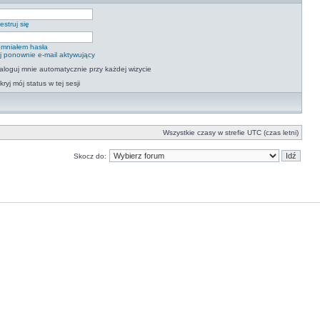
estruj się
mniałem hasła
ij ponownie e-mail aktywujący
aloguj mnie automatycznie przy każdej wizycie
kryj mój status w tej sesji
Wszystkie czasy w strefie UTC (czas letni)
Skocz do: