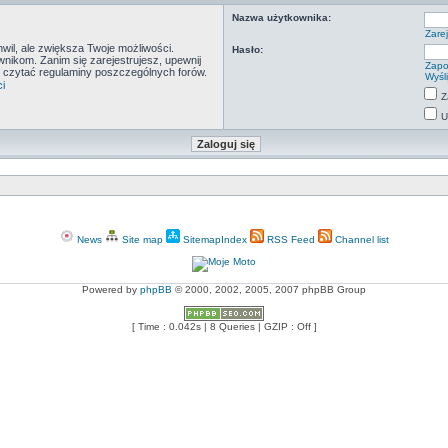
Nazwa użytkownika:
Zarej
hwil, ale zwiększa Twoje możliwości.
Hasło:
ikom. Zanim się zarejestrujesz, upewnij
Zapo
by czytać regulaminy poszczególnych forów.
Wyśl
i
Z
U
News
Site map
SitemapIndex
RSS Feed
Channel list
Powered by
phpBB
© 2000, 2002, 2005, 2007 phpBB Group
[ Time : 0.042s | 8 Queries | GZIP : Off ]