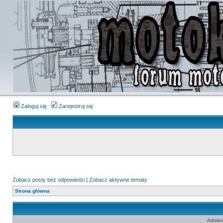
Zaloguj się
Zarejestruj się
Zobacz posty bez odpowiedzi
|
Zobacz aktywne tematy
Strona główna
Admini