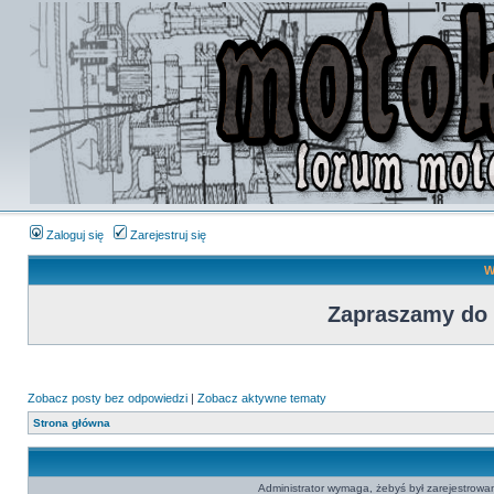
Zaloguj się
Zarejestruj się
W
Zapraszamy do
Zobacz posty bez odpowiedzi
|
Zobacz aktywne tematy
Strona główna
Administrator wymaga, żebyś był zarejestrowan