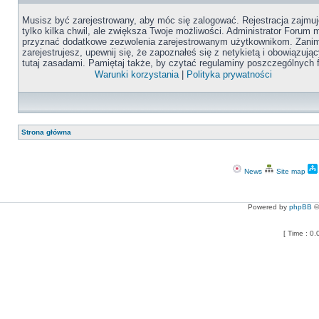
Musisz być zarejestrowany, aby móc się zalogować. Rejestracja zajmuj
tylko kilka chwil, ale zwiększa Twoje możliwości. Administrator Forum
przyznać dodatkowe zezwolenia zarejestrowanym użytkownikom. Zanim
zarejestrujesz, upewnij się, że zapoznałeś się z netykietą i obowiązują
tutaj zasadami. Pamiętaj także, by czytać regulaminy poszczególnych 
Warunki korzystania
|
Polityka prywatności
Strona główna
News
Site map
Powered by
phpBB
©
[ Time : 0.