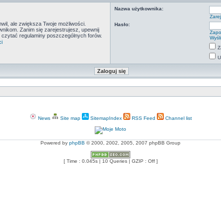
Nazwa użytkownika:
Zarej
hwil, ale zwiększa Twoje możliwości.
Hasło:
ikom. Zanim się zarejestrujesz, upewnij
Zapo
by czytać regulaminy poszczególnych forów.
Wyśl
i
Z
U
News
Site map
SitemapIndex
RSS Feed
Channel list
Powered by
phpBB
© 2000, 2002, 2005, 2007 phpBB Group
[ Time : 0.045s | 10 Queries | GZIP : Off ]