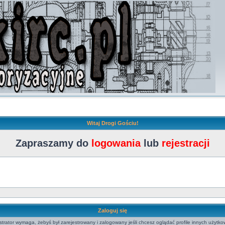
Witaj Drogi Gościu!
Zapraszamy do
logowania
lub
rejestracji
Zaloguj się
strator wymaga, żebyś był zarejestrowany i zalogowany jeśli chcesz oglądać profile innych użytko