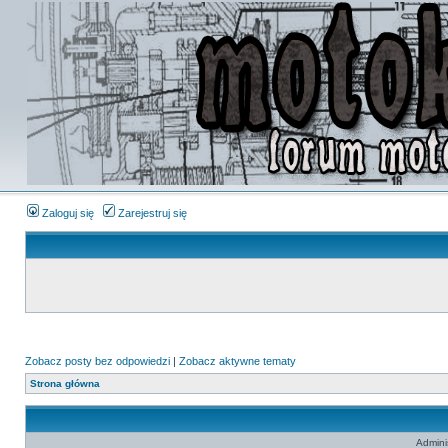
Zaloguj się
Zarejestruj się
Zobacz posty bez odpowiedzi
|
Zobacz aktywne tematy
Strona główna
Admini