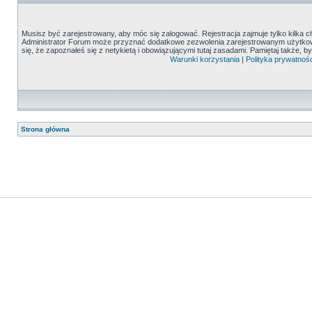
Musisz być zarejestrowany, aby móc się zalogować. Rejestracja zajmuje tylko kilka c
Administrator Forum może przyznać dodatkowe zezwolenia zarejestrowanym użytkown
się, że zapoznałeś się z netykietą i obowiązującymi tutaj zasadami. Pamiętaj także, 
Warunki korzystania
|
Polityka prywatnośc
Strona główna