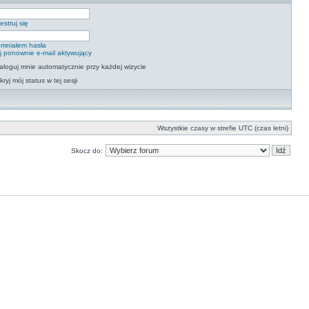
estruj się
mniałem hasła
ij ponownie e-mail aktywujący
aloguj mnie automatycznie przy każdej wizycie
kryj mój status w tej sesji
Wszystkie czasy w strefie UTC (czas letni)
Skocz do: