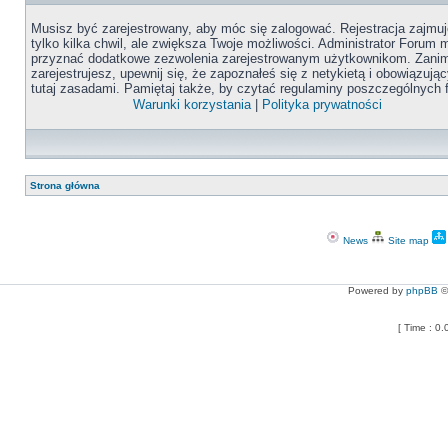
Musisz być zarejestrowany, aby móc się zalogować. Rejestracja zajmuj
tylko kilka chwil, ale zwiększa Twoje możliwości. Administrator Forum
przyznać dodatkowe zezwolenia zarejestrowanym użytkownikom. Zanim
zarejestrujesz, upewnij się, że zapoznałeś się z netykietą i obowiązują
tutaj zasadami. Pamiętaj także, by czytać regulaminy poszczególnych 
Warunki korzystania
|
Polityka prywatności
Strona główna
News
Site map
Powered by
phpBB
©
[ Time : 0.