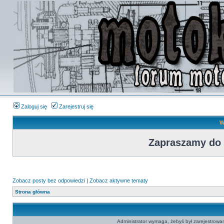
Zaloguj się
Zarejestruj się
W
Zapraszamy do
Zobacz posty bez odpowiedzi
|
Zobacz aktywne tematy
Strona główna
Administrator wymaga, żebyś był zarejestrowan