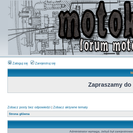
Zaloguj się
Zarejestruj się
W
Zapraszamy do
Zobacz posty bez odpowiedzi
|
Zobacz aktywne tematy
Strona główna
Administrator wymaga, żebyś był zarejestrowan