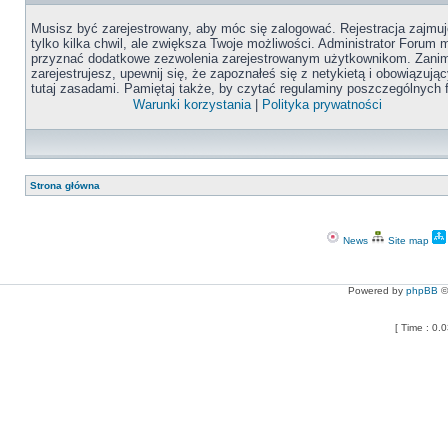
Musisz być zarejestrowany, aby móc się zalogować. Rejestracja zajmuj
tylko kilka chwil, ale zwiększa Twoje możliwości. Administrator Forum
przyznać dodatkowe zezwolenia zarejestrowanym użytkownikom. Zanim
zarejestrujesz, upewnij się, że zapoznałeś się z netykietą i obowiązują
tutaj zasadami. Pamiętaj także, by czytać regulaminy poszczególnych 
Warunki korzystania
|
Polityka prywatności
Strona główna
News
Site map
Powered by
phpBB
©
[ Time : 0.0