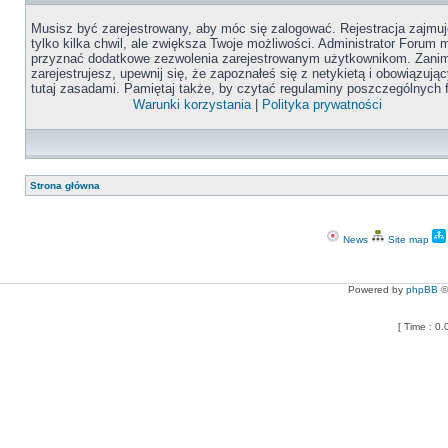
Musisz być zarejestrowany, aby móc się zalogować. Rejestracja zajmuj
tylko kilka chwil, ale zwiększa Twoje możliwości. Administrator Forum
przyznać dodatkowe zezwolenia zarejestrowanym użytkownikom. Zanim
zarejestrujesz, upewnij się, że zapoznałeś się z netykietą i obowiązują
tutaj zasadami. Pamiętaj także, by czytać regulaminy poszczególnych 
Warunki korzystania
|
Polityka prywatności
Strona główna
News
Site map
Powered by
phpBB
©
[ Time : 0.