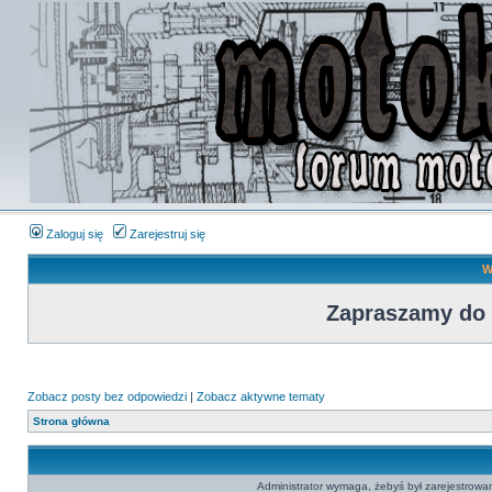
Zaloguj się
Zarejestruj się
W
Zapraszamy do
Zobacz posty bez odpowiedzi
|
Zobacz aktywne tematy
Strona główna
Administrator wymaga, żebyś był zarejestrowan