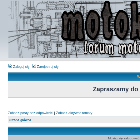
Zaloguj się
Zarejestruj się
W
Zapraszamy do
Zobacz posty bez odpowiedzi
|
Zobacz aktywne tematy
Strona główna
Musisz się zalogować