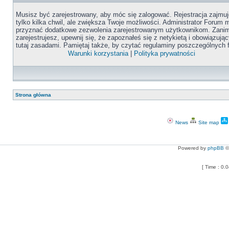
Musisz być zarejestrowany, aby móc się zalogować. Rejestracja zajmuj
tylko kilka chwil, ale zwiększa Twoje możliwości. Administrator Forum
przyznać dodatkowe zezwolenia zarejestrowanym użytkownikom. Zanim
zarejestrujesz, upewnij się, że zapoznałeś się z netykietą i obowiązują
tutaj zasadami. Pamiętaj także, by czytać regulaminy poszczególnych 
Warunki korzystania
|
Polityka prywatności
Strona główna
News
Site map
Powered by
phpBB
©
[ Time : 0.0