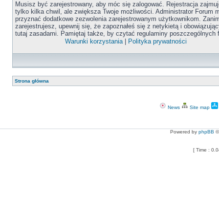
Musisz być zarejestrowany, aby móc się zalogować. Rejestracja zajmuj
tylko kilka chwil, ale zwiększa Twoje możliwości. Administrator Forum
przyznać dodatkowe zezwolenia zarejestrowanym użytkownikom. Zanim
zarejestrujesz, upewnij się, że zapoznałeś się z netykietą i obowiązują
tutaj zasadami. Pamiętaj także, by czytać regulaminy poszczególnych 
Warunki korzystania
|
Polityka prywatności
Strona główna
News
Site map
Powered by
phpBB
©
[ Time : 0.0