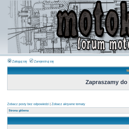
Zaloguj się
Zarejestruj się
W
Zapraszamy do
Zobacz posty bez odpowiedzi
|
Zobacz aktywne tematy
Strona główna