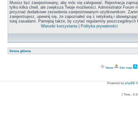
Musisz być zarejestrowany, aby móc się zalogować. Rejestracja zajmuj
tylko kilka chwil, ale zwiększa Twoje możliwości. Administrator Forum
przyznać dodatkowe zezwolenia zarejestrowanym użytkownikom. Zanim
zarejestrujesz, upewnij się, że zapoznałeś się z netykietą i obowiązują
tutaj zasadami. Pamiętaj także, by czytać regulaminy poszczególnych 
Warunki korzystania
|
Polityka prywatności
Strona główna
News
Site map
Powered by
phpBB
©
[ Time : 0.0