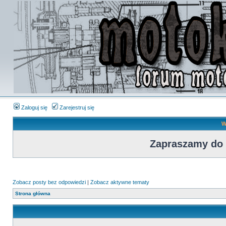
Zaloguj się
Zarejestruj się
W
Zapraszamy do
Zobacz posty bez odpowiedzi
|
Zobacz aktywne tematy
Strona główna