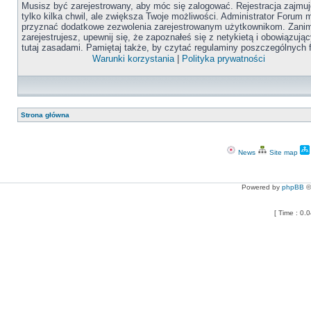
Musisz być zarejestrowany, aby móc się zalogować. Rejestracja zajmuj
tylko kilka chwil, ale zwiększa Twoje możliwości. Administrator Forum
przyznać dodatkowe zezwolenia zarejestrowanym użytkownikom. Zanim
zarejestrujesz, upewnij się, że zapoznałeś się z netykietą i obowiązują
tutaj zasadami. Pamiętaj także, by czytać regulaminy poszczególnych 
Warunki korzystania
|
Polityka prywatności
Strona główna
News
Site map
Powered by
phpBB
©
[ Time : 0.0