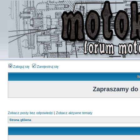
Zaloguj się
Zarejestruj się
W
Zapraszamy do
Zobacz posty bez odpowiedzi
|
Zobacz aktywne tematy
Strona główna