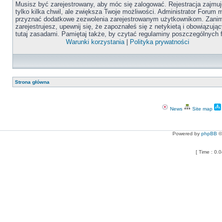
Musisz być zarejestrowany, aby móc się zalogować. Rejestracja zajmuj
tylko kilka chwil, ale zwiększa Twoje możliwości. Administrator Forum
przyznać dodatkowe zezwolenia zarejestrowanym użytkownikom. Zanim
zarejestrujesz, upewnij się, że zapoznałeś się z netykietą i obowiązują
tutaj zasadami. Pamiętaj także, by czytać regulaminy poszczególnych 
Warunki korzystania
|
Polityka prywatności
Strona główna
News
Site map
Powered by
phpBB
©
[ Time : 0.0