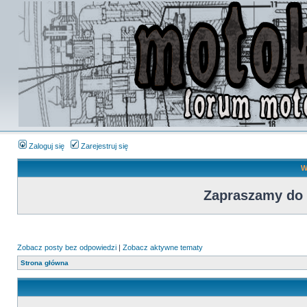
Zaloguj się
Zarejestruj się
W
Zapraszamy do
Zobacz posty bez odpowiedzi
|
Zobacz aktywne tematy
Strona główna