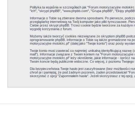
Polityka ta wyjaśnia w szczegółach jak "Forum motoryzacyjne motokirc.pl
"ich", "skrypt phpBB", "www.phpbb.com", "Grupa phpBB", "Ekipy phpBB") 
Informacje o Tobie są zbierane dwoma sposobami. Po pierwsze, podczas
przeglądarkę internetową na Twój komputer jako pliki tymczasowe. Pierws
Ciebie przez skrypt phpBB. Trzeci cookie będzie tworzone za każdym 
wygodę korzystania z forum.
Możemy także tworzyć cookies niezwiązane ze skryptem phpBB podczas
oprogramowanie phpBB. Informacje o Tobie są także gromadzone na podst
motoryzacyjne motokirc.pl" (dalej jako "Twoje konto") oraz posty wysłane
Twoje konto musi zawierać co najmniej: unikalną identyfikującą nazwę (d
mail"). Informacje związane z Twoim kontem na "Forum motoryzacyjne m
motoryzacyjne motokirc.pl" leży określenie, jakie informacje - opróc
Twoim koncie będą publicznie widoczne. Co więcej, z poziomu Twojego
Dla bezpieczeństwa Twoje hasło jest zaszyfrowane (bez możliwości rozs
chroń je i pamiętaj, że pod żadnym pozorem, żaden przedstawiciel "Foru
skorzystać z opcji "Zapomniałem hasła". Jeżeli skorzystasz z tej opcj