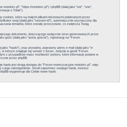
okirc.pl", "https://motokirc.pl") i phpBB (dalej jako "oni", "one",
rmacje o Tobie").
ę cookies, które są małymi plikami tekstowymi pobieranymi przez
yfikator sesji (dalej jako "session-id"), automatycznie wyznaczony dla
aczania tematów, które zostały przeczytane, co zwiększa Twoją
iejszego dokumentu, dotyczącego wyłącznie stron generowanych przez
o gość (dalej jako "posty gościa"), rejestrację na "Forum
jako "hasło"), oraz prywatny, poprawny adres e-mail (dalej jako "e-
 w którym znajduje się serwer z forum. Jedynie w gestii "Forum
 każdym z przypadków masz możliwość wyboru, które informacje podane w
ycznie przez phpBB.
e hasło jest drogą dostępu do "Forum motoryzacyjne motokirc.pl", więc
Cię o jego udostępnienie. Jeżeli zapomnisz swojego hasła, możesz
 phpBB wygeneruje dla Ciebie nowe hasło.