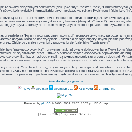
" ze swoimi dołączonymi podmiotami (dalej jako "my", "nasze", "nas", "Forum motoryzacyjne mot
używa jakichkolwiek informacji zbieranych podczas wszelkich Twoich sesji (dalej jako "info
 przeglądania "Forum motoryzacyjne motokirc.pl" skrypt phpBB będzie tworzył pewną liczb
ze dwa cookies zawierają identyfikator użytkownika (dalej jako "user-id") i anonimowy ident
razem, gdy czytasz tematy na "Forum motoryzacyjne motokirc.pl". Jest ono używane do ozn
 przeglądania "Forum motoryzacyjne motokirc.pl", jednakże te wykraczają poza ramy nin
awie danych, które do nas wysyłasz. Zalicza się do tego między innymi: pisanie postów jak
 przez Ciebie po zarejestrowaniu i zalogowaniu się (dalej jako "Twoje posty").
alej jako "nazwa użytkownika"), prywatne hasło, używane do logowania na Twoje konto (dalej 
otokirc.pl" są chronione przez ustawę o ochronie danych osobowych odpowiednią dla kraju,
z nazwy użytkownika, hasła, i adresu e-mail - są wymagane podczas procesu rejestracji. W
 konta masz możliwość włączania i wyłączania otrzymywania e-maili generowanych automat
zyfrowania). Mimo to zaleca się, aby nie używać tego samego hasła na kilku stronach. Twoj
m motoryzacyjne motokirc.pl", phpBB lub jakiejkolwiek innej organizacji, nie będzie prosić 
i, zostaniesz poproszony o podanie nazwy użytkownika oraz adresu e-mail. Następnie skrypt
Wróć do strony logowania
News
Site map
SitemapIndex
RSS Feed
Channel list
Powered by
phpBB
© 2000, 2002, 2005, 2007 phpBB Group
[ Time : 0.038s | 10 Queries | GZIP : Off ]