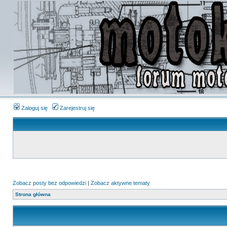
Zaloguj się
Zarejestruj się
Zobacz posty bez odpowiedzi
|
Zobacz aktywne tematy
Strona główna