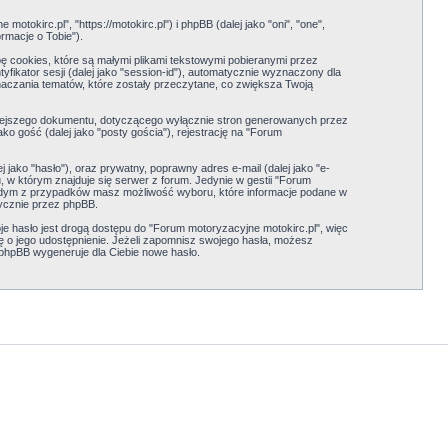
okirc.pl", "https://motokirc.pl") i phpBB (dalej jako "oni", "one",
rmacje o Tobie").
ę cookies, które są małymi plikami tekstowymi pobieranymi przez
yfikator sesji (dalej jako "session-id"), automatycznie wyznaczony dla
aczania tematów, które zostały przeczytane, co zwiększa Twoją
iejszego dokumentu, dotyczącego wyłącznie stron generowanych przez
o gość (dalej jako "posty gościa"), rejestrację na "Forum
jako "hasło"), oraz prywatny, poprawny adres e-mail (dalej jako "e-
 w którym znajduje się serwer z forum. Jedynie w gestii "Forum
 każdym z przypadków masz możliwość wyboru, które informacje podane w
ycznie przez phpBB.
e hasło jest drogą dostępu do "Forum motoryzacyjne motokirc.pl", więc
Cię o jego udostępnienie. Jeżeli zapomnisz swojego hasła, możesz
 phpBB wygeneruje dla Ciebie nowe hasło.