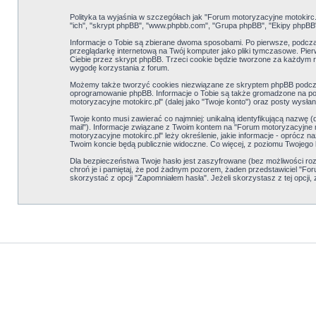
Polityka ta wyjaśnia w szczegółach jak "Forum motoryzacyjne motokirc.pl
"ich", "skrypt phpBB", "www.phpbb.com", "Grupa phpBB", "Ekipy phpBB") 
Informacje o Tobie są zbierane dwoma sposobami. Po pierwsze, podczas
przeglądarkę internetową na Twój komputer jako pliki tymczasowe. Pierws
Ciebie przez skrypt phpBB. Trzeci cookie będzie tworzone za każdym 
wygodę korzystania z forum.
Możemy także tworzyć cookies niezwiązane ze skryptem phpBB podczas
oprogramowanie phpBB. Informacje o Tobie są także gromadzone na podst
motoryzacyjne motokirc.pl" (dalej jako "Twoje konto") oraz posty wysłane
Twoje konto musi zawierać co najmniej: unikalną identyfikującą nazwę (d
mail"). Informacje związane z Twoim kontem na "Forum motoryzacyjne m
motoryzacyjne motokirc.pl" leży określenie, jakie informacje - opróc
Twoim koncie będą publicznie widoczne. Co więcej, z poziomu Twojego
Dla bezpieczeństwa Twoje hasło jest zaszyfrowane (bez możliwości rozs
chroń je i pamiętaj, że pod żadnym pozorem, żaden przedstawiciel "Foru
skorzystać z opcji "Zapomniałem hasła". Jeżeli skorzystasz z tej opcj