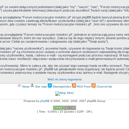
" ze swoimi dołączonymi podmiotami (dalej jako "my", "nasze", "nas", "Forum motoryzacyjne mot
używa jakichkolwiek informacji zbieranych podczas wszelkich Twoich sesji (dalej jako "info
 przeglądania "Forum motoryzacyjne motokirc.pl" skrypt phpBB będzie tworzył pewną liczb
ze dwa cookies zawierają identyfikator użytkownika (dalej jako "user-id") i anonimowy ident
razem, gdy czytasz tematy na "Forum motoryzacyjne motokirc.pl". Jest ono używane do ozn
 przeglądania "Forum motoryzacyjne motokirc.pl", jednakże te wykraczają poza ramy nin
awie danych, które do nas wysyłasz. Zalicza się do tego między innymi: pisanie postów jak
 przez Ciebie po zarejestrowaniu i zalogowaniu się (dalej jako "Twoje posty").
alej jako "nazwa użytkownika"), prywatne hasło, używane do logowania na Twoje konto (dalej 
otokirc.pl" są chronione przez ustawę o ochronie danych osobowych odpowiednią dla kraju,
z nazwy użytkownika, hasła, i adresu e-mail - są wymagane podczas procesu rejestracji. W
 konta masz możliwość włączania i wyłączania otrzymywania e-maili generowanych automat
zyfrowania). Mimo to zaleca się, aby nie używać tego samego hasła na kilku stronach. Twoj
m motoryzacyjne motokirc.pl", phpBB lub jakiejkolwiek innej organizacji, nie będzie prosić 
i, zostaniesz poproszony o podanie nazwy użytkownika oraz adresu e-mail. Następnie skrypt
Wróć do strony logowania
News
Site map
SitemapIndex
RSS Feed
Channel list
Powered by
phpBB
© 2000, 2002, 2005, 2007 phpBB Group
[ Time : 0.040s | 10 Queries | GZIP : Off ]