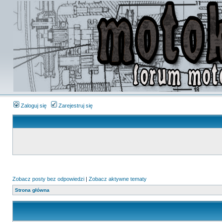
Zaloguj się
Zarejestruj się
Zobacz posty bez odpowiedzi
|
Zobacz aktywne tematy
Strona główna