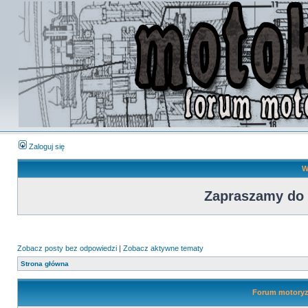
Zaloguj się
W
Zapraszamy do
Zobacz posty bez odpowiedzi
|
Zobacz aktywne tematy
Strona główna
Forum motoryza