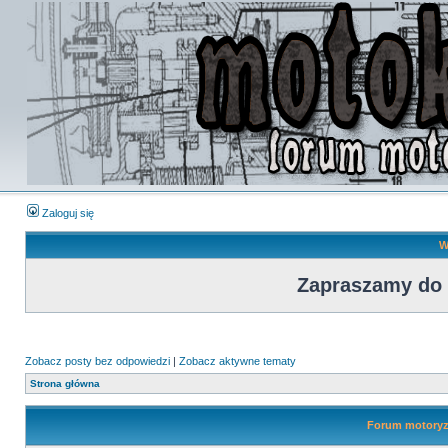
Zaloguj się
W
Zapraszamy do
Zobacz posty bez odpowiedzi
|
Zobacz aktywne tematy
Strona główna
Forum motoryza