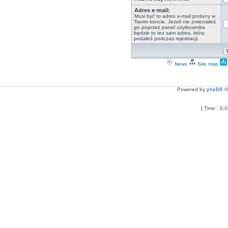
Adres e-mail:
Musi być to adres e-mail podany w
Twoim koncie. Jeżeli nie zmieniałeś
go poprzez panel użytkownika
będzie to tez sam adres, który
podałeś podczas rejestracji.
News
Site map
Powered by
phpBB
©
[ Time : 0.0