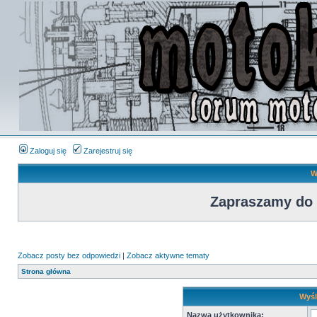
Zaloguj się
Zarejestruj się
W
Zapraszamy do
Zobacz posty bez odpowiedzi
|
Zobacz aktywne tematy
Strona główna
Wyśl
Nazwa użytkownika: