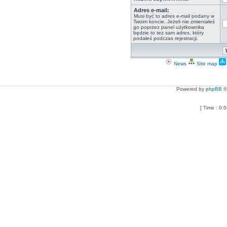
Adres e-mail:
Musi być to adres e-mail podany w
Twoim koncie. Jeżeli nie zmieniałeś
go poprzez panel użytkownika
będzie to tez sam adres, który
podałeś podczas rejestracji.
News
Site map
Powered by
phpBB
©
[ Time : 0.0