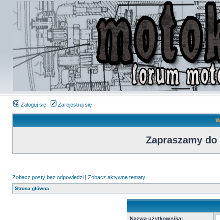
Zaloguj się
Zarejestruj się
W
Zapraszamy do
Zobacz posty bez odpowiedzi
|
Zobacz aktywne tematy
Strona główna
Nazwa użytkownika: