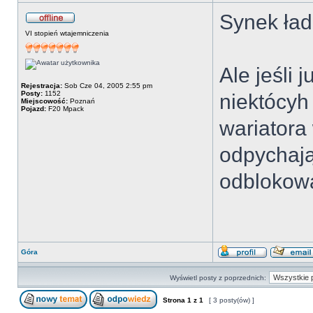
Synek ła
VI stopień wtajemniczenia
Ale jeśli 
Rejestracja:
Sob Cze 04, 2005 2:55 pm
Posty:
1152
niektócyh
Miejscowość:
Poznań
Pojazd:
F20 Mpack
wariatora 
odpychają
odblokowa
Góra
Wyświetl posty z poprzednich:
Strona
1
z
1
[ 3 posty(ów) ]