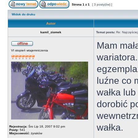
Strona
1
z
1
[ 3 posty(ów) ]
Widok do druku
Autor
kamil_ziomek
Temat postu:
Re: Najczęściej
Mam małą 
VI stopień wtajemniczenia
wariatora.
egzemplaż
luźne co
wałka lub
dorobić p
wewnetrzn
wałka.
Rejestracja:
Śro Lip 18, 2007 9:02 pm
Posty:
541
Miejscowość:
żyraków