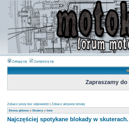
Zaloguj się
Zarejestruj się
W
Zapraszamy do
Zobacz posty bez odpowiedzi
|
Zobacz aktywne tematy
Strona główna
»
Skutery
»
Inne
Najczęściej spotykane blokady w skuterach.