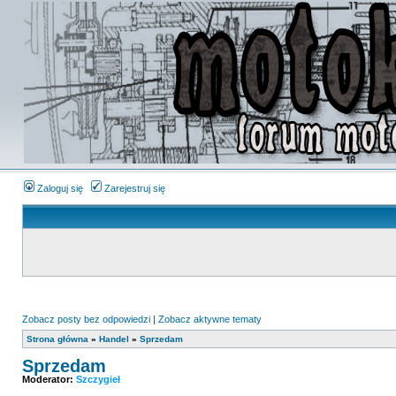
Zaloguj się
Zarejestruj się
Zobacz posty bez odpowiedzi
|
Zobacz aktywne tematy
Strona główna
»
Handel
»
Sprzedam
Sprzedam
Moderator:
Szczygieł