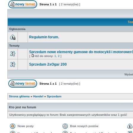
Strona
1
z
1
[ 2 tematy(ów) ]
Te
Ogłoszenia
Regulamin forum.
Tematy
Sprzedam nowe elementy gumowe do motocykli i motorower
[
Idź do strony:
1
,
2
]
Sprzedam 2xOgar 200
Wyświe
Strona
1
z
1
[ 2 tematy(ów) ]
Strona główna
»
Handel
»
Sprzedam
Kto jest na forum
Użytkownicy przeglądający to forum: Brak zarejestrowanych użytkowników oraz 1 gość
Nowe posty
Brak nowych postów