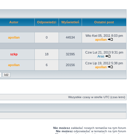
Autor
Odpowiedzi
Wyświetleń
Ostatni post
Wto Kwi 05, 2011 8:03 pm
apollan
0
44534
apollan
Czw Lut 21, 2013 9:31 pm
szkp
18
32395
Aras
Czw Lip 19, 2012 5:38 pm
apollan
6
20156
apollan
Wszystkie czasy w strefie UTC (czas letni)
Nie możesz
zakładać nowych tematów na tym forum
Nie możesz
odpowiadać w tematach na tym forum