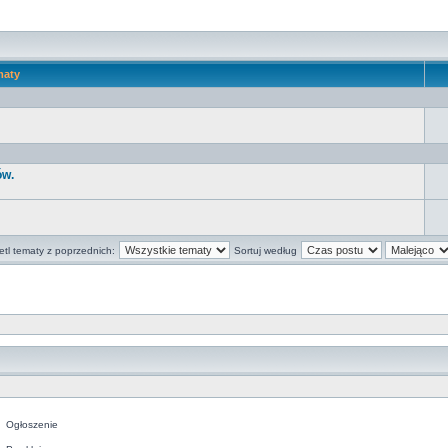
maty
ów.
tl tematy z poprzednich:
Sortuj według
Ogłoszenie