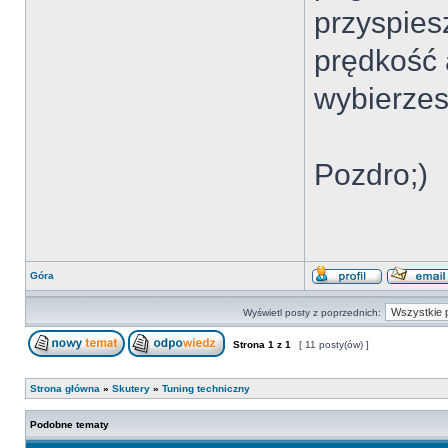
przyspies
prędkość a
wybierzes
Pozdro;)
Góra
Wyświetl posty z poprzednich:
Strona
1
z
1
[ 11 posty(ów) ]
Strona główna
»
Skutery
»
Tuning techniczny
Podobne tematy