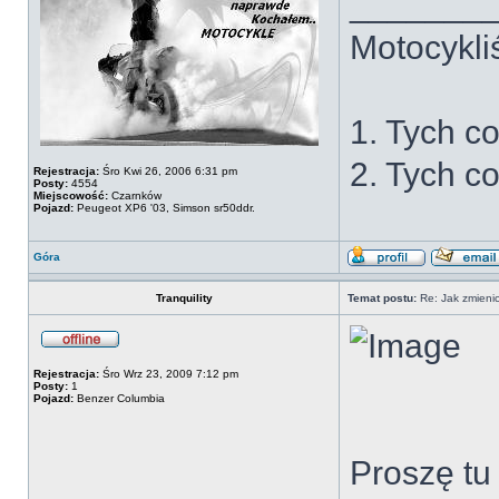
_______
Motocykliś
1. Tych co
2. Tych co
Rejestracja:
Śro Kwi 26, 2006 6:31 pm
Posty:
4554
Miejscowość:
Czarnków
Pojazd:
Peugeot XP6 '03, Simson sr50ddr.
Góra
Tranquility
Temat postu:
Re: Jak zmienic
Rejestracja:
Śro Wrz 23, 2009 7:12 pm
Posty:
1
Pojazd:
Benzer Columbia
Proszę tu