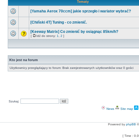
Tematy
[Yamaha Aerox 70ccm] jakie sprzegło i wariator wybrać?
[Chiński 4T] Tuning - co zmienić.
[Keeway Matrix] Co zmienić by osiągnąc 85km/h?
[
Idź do strony:
1
,
2
]
Kto jest na forum
Użytkownicy przeglądający to forum: Brak zarejestrowanych użytkowników oraz 0 gości
Szukaj:
News
Site map
Powered by
phpBB
©
[ Time : 0.0