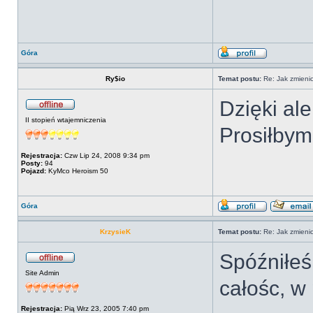
Góra
Ry$io
Temat postu:
Re: Jak zmienic
Dzięki ale
II stopień wtajemniczenia
Prosiłbym
Rejestracja:
Czw Lip 24, 2008 9:34 pm
Posty:
94
Pojazd:
KyMco Heroism 50
Góra
KrzysieK
Temat postu:
Re: Jak zmienic
Spóźniłeś
Site Admin
całośc, w
Rejestracja:
Pią Wrz 23, 2005 7:40 pm