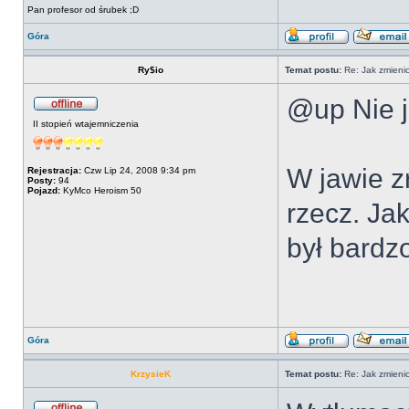
Pan profesor od śrubek ;D
Góra
Ry$io
Temat postu:
Re: Jak zmienic
@up Nie j
II stopień wtajemniczenia
W jawie z
Rejestracja:
Czw Lip 24, 2008 9:34 pm
Posty:
94
Pojazd:
KyMco Heroism 50
rzecz. Ja
był bardz
Góra
KrzysieK
Temat postu:
Re: Jak zmienic