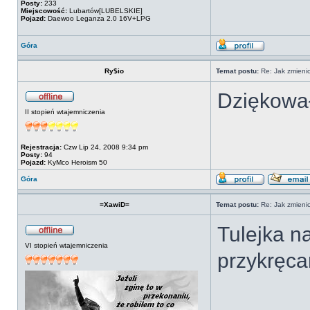
Posty:
233
Miejscowość:
Lubartów[LUBELSKIE]
Pojazd:
Daewoo Leganza 2.0 16V+LPG
Góra
Ry$io
Temat postu:
Re: Jak zmienic
Dziękował
II stopień wtajemniczenia
Rejestracja:
Czw Lip 24, 2008 9:34 pm
Posty:
94
Pojazd:
KyMco Heroism 50
Góra
=XawiD=
Temat postu:
Re: Jak zmienic
Tulejka n
VI stopień wtajemniczenia
przykręca