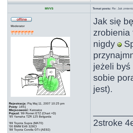
MVVS
Temat postu:
Re: Jak zmienic
Jak się b
Moderator
zrobienia 
nigdy
Sp
przynajmni
jeżeli byś
sobie por
jest).
Rejestracja:
Pią Maj 11, 2007 10:25 pm
Posty:
1651
_______
Miejscowość:
Katowice
Pojazd:
'89 Romet ETZ (Chart =D)
'95 Yamaha TZR 125 Belgarda
2stroke 4
'89 Toyota Supra (MA70)
'00 BMW E46 328CI
'88 Toyota Corolla GT-i (AE92)