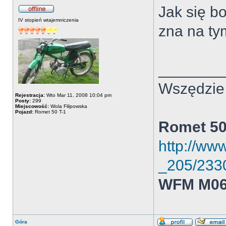
Jak się bo
IV stopień wtajemniczenia
zna na ty
_______
Wszędzie 
Rejestracja:
Wto Mar 11, 2008 10:04 pm
Posty:
299
Miejscowość:
Wola Filipowska
Pojazd:
Romet 50 T-1
Romet 50
http://ww
_205/233
WFM M06
Góra