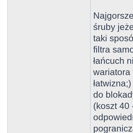
Najgorsze
śruby jeż
taki sposó
filtra sa
łańcuch n
wariatora
łatwizna;
do blokady
(koszt 40 
odpowiedni
pogranicz