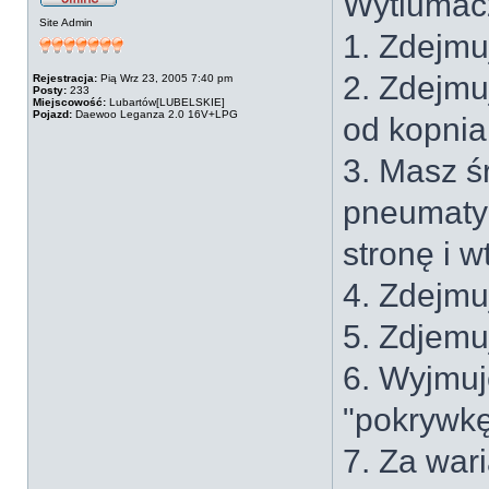
Wytlumacz
Site Admin
1. Zdejmu
2. Zdejmu
Rejestracja:
Pią Wrz 23, 2005 7:40 pm
Posty:
233
Miejscowość:
Lubartów[LUBELSKIE]
Pojazd:
Daewoo Leganza 2.0 16V+LPG
od kopni
3. Masz ś
pneumatyc
stronę i w
4. Zdejmu
5. Zdjemuj
6. Wyjmuje
"pokrywkę
7. Za war