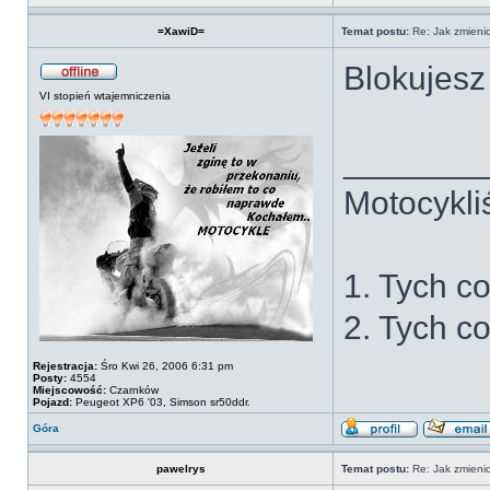
=XawiD=
Temat postu:
Re: Jak zmienic
Blokujesz 
VI stopień wtajemniczenia
_______
Motocykliś
1. Tych co
2. Tych co
Rejestracja:
Śro Kwi 26, 2006 6:31 pm
Posty:
4554
Miejscowość:
Czarnków
Pojazd:
Peugeot XP6 '03, Simson sr50ddr.
Góra
pawelrys
Temat postu:
Re: Jak zmienic