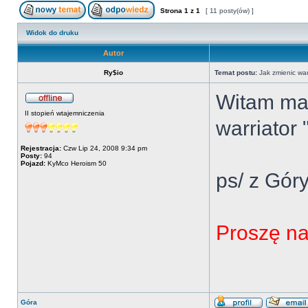
Strona
1
z
1
[ 11 posty(ów) ]
Widok do druku
Autor
Ry$io
Temat postu:
Jak zmienic war
Witam mam
II stopień wtajemniczenia
warriator
Rejestracja:
Czw Lip 24, 2008 9:34 pm
Posty:
94
Pojazd:
KyMco Heroism 50
ps/ z Gór
Proszę na
Góra