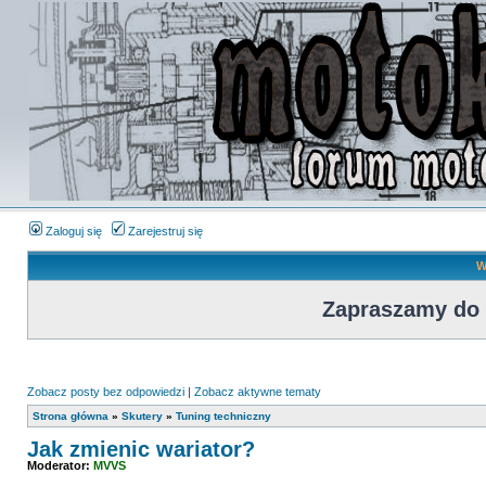
Zaloguj się
Zarejestruj się
W
Zapraszamy do
Zobacz posty bez odpowiedzi
|
Zobacz aktywne tematy
Strona główna
»
Skutery
»
Tuning techniczny
Jak zmienic wariator?
Moderator:
MVVS