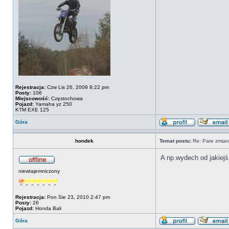
Rejestracja:
Czw Lis 26, 2009 8:22 pm
Posty:
106
Miejscowość:
Częstochowa
Pojazd:
Yamaha yz 250
KTM EXE 125
Góra
hondek
Temat postu:
Re: Pare zmian
A np.wydech od jakiej
niewtajemniczony
Rejestracja:
Pon Sie 23, 2010 2:47 pm
Posty:
26
Pojazd:
Honda Bali
Góra