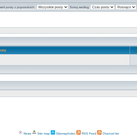
ietl posty z poprzednich:
Sortuj według
maty
News
Site map
SitemapIndex
RSS Feed
Channel list