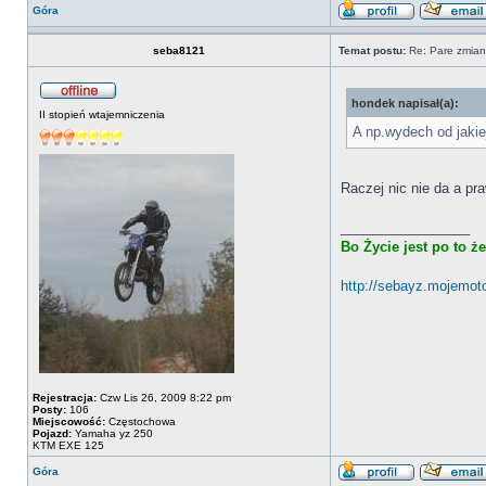
Góra
seba8121
Temat postu:
Re: Pare zmian
hondek napisał(a):
II stopień wtajemniczenia
A np.wydech od jaki
Raczej nic nie da a pr
_________________
Bo Życie jest po to ż
http://sebayz.mojemoto
Rejestracja:
Czw Lis 26, 2009 8:22 pm
Posty:
106
Miejscowość:
Częstochowa
Pojazd:
Yamaha yz 250
KTM EXE 125
Góra