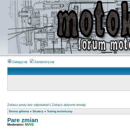
Zaloguj się
Zarejestruj się
Zobacz posty bez odpowiedzi
|
Zobacz aktywne tematy
Strona główna
»
Skutery
»
Tuning techniczny
Pare zmian
Moderator:
MVVS