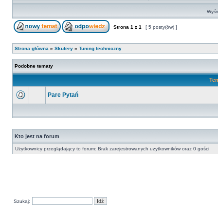
Wyśw
Strona
1
z
1
[ 5 posty(ów) ]
Strona główna
»
Skutery
»
Tuning techniczny
Podobne tematy
Te
Pare Pytań
Kto jest na forum
Użytkownicy przeglądający to forum: Brak zarejestrowanych użytkowników oraz 0 gości
Szukaj: