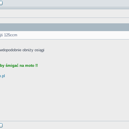
ejś 125ccm
awdopodobnie obniży osiągi
eby śmigać na moto !!
.pl