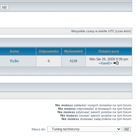
Wszystkie czasy w strefie UTC (czas letni)
Autor
Odpowiedzi
Wyświetleń
Ostatni post
Wto Sie 26, 2008 8:39 pm
Ry$io
6
4139
=XawiD=
Nie możesz
zakładać nowych tematów na tym forum
Nie możesz
odpowiadać w tematach na tym forum
Nie możesz
edytować swoich postów na tym forum
Nie możesz
usuwać swoich postów na tym forum
Nie możesz
dodawać załączników na tym forum
Skocz do: