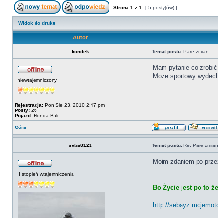
Strona
1
z
1
[ 5 posty(ów) ]
Widok do druku
Autor
hondek
Temat postu:
Pare zmian
Mam pytanie co zrobić 
Może sportowy wydech 
niewtajemniczony
Rejestracja:
Pon Sie 23, 2010 2:47 pm
Posty:
26
Pojazd:
Honda Bali
Góra
seba8121
Temat postu:
Re: Pare zmian
Moim zdaniem po przez 
II stopień wtajemniczenia
_________________
Bo Życie jest po to ż
http://sebayz.mojemoto