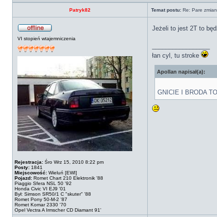
Patryk82
Temat postu:
Re: Pare zmian
Jeżeli to jest 2T to bę
VI stopień wtajemniczenia
_________________
łan cyl, tu stroke
Apollan napisał(a):
GNICIE I BRODA 
Rejestracja:
Śro Wrz 15, 2010 8:22 pm
Posty:
1841
Miejscowość:
Wieluń [EWI]
Pojazd:
Romet Chart 210 Elektronik '88
Piaggio Sfera NSL 50 '92
Honda Civic VI EJ9 '01
Był: Simson SR50/1 C "skuter" '88
Romet Pony 50-M-2 '87
Romet Komar 2330 '70
Opel Vectra A Irmscher CD Diamant 91'