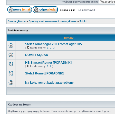
Wyświetl posty z poprzednich:
Strona
2
z
2
[ 16 posty(ów) ]
Strona główna
»
Sprawy motorowerowe i motocyklowe
»
Tricki
Podobne tematy
Tematy
Stelaż romet ogar 200 i romet ogar 205.
[
Idź do strony:
1
,
2
,
3
]
ROMET SQUAD
HB Simson\Romet [PORADNIK]
[
Idź do strony:
1
,
2
]
Stelaż Romet [PORADNIK]
Na kole, romet kadet przerobiony
Kto jest na forum
Użytkownicy przeglądający to forum: Brak zarejestrowanych użytkowników oraz 0 gości