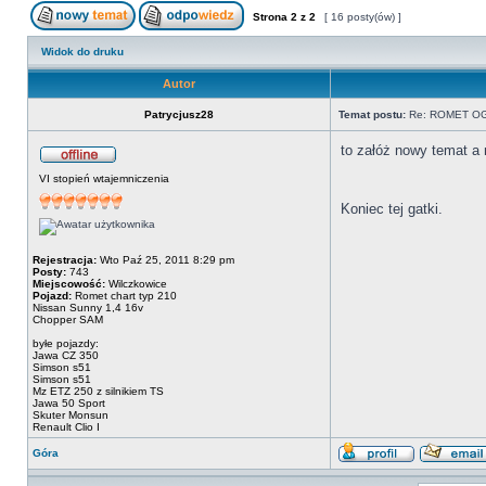
Strona
2
z
2
[ 16 posty(ów) ]
Widok do druku
Autor
Patrycjusz28
Temat postu:
Re: ROMET O
to załóż nowy temat a 
VI stopień wtajemniczenia
Koniec tej gatki.
Rejestracja:
Wto Paź 25, 2011 8:29 pm
Posty:
743
Miejscowość:
Wilczkowice
Pojazd:
Romet chart typ 210
Nissan Sunny 1,4 16v
Chopper SAM
byłe pojazdy:
Jawa CZ 350
Simson s51
Simson s51
Mz ETZ 250 z silnikiem TS
Jawa 50 Sport
Skuter Monsun
Renault Clio I
Góra