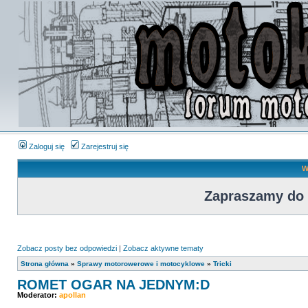
Zaloguj się
Zarejestruj się
W
Zapraszamy do
Zobacz posty bez odpowiedzi
|
Zobacz aktywne tematy
Strona główna
»
Sprawy motorowerowe i motocyklowe
»
Tricki
ROMET OGAR NA JEDNYM:D
Moderator:
apollan