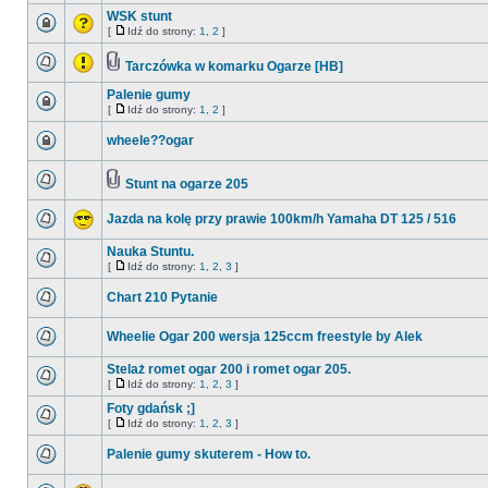
WSK stunt
[
Idź do strony:
1
,
2
]
Tarczówka w komarku Ogarze [HB]
Palenie gumy
[
Idź do strony:
1
,
2
]
wheele??ogar
Stunt na ogarze 205
Jazda na kolę przy prawie 100km/h Yamaha DT 125 / 516
Nauka Stuntu.
[
Idź do strony:
1
,
2
,
3
]
Chart 210 Pytanie
Wheelie Ogar 200 wersja 125ccm freestyle by Alek
Stelaż romet ogar 200 i romet ogar 205.
[
Idź do strony:
1
,
2
,
3
]
Foty gdańsk ;]
[
Idź do strony:
1
,
2
,
3
]
Palenie gumy skuterem - How to.