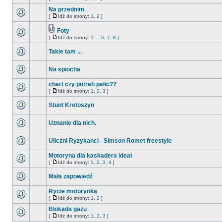
Na przednim
[
Idź do strony:
1
,
2
]
Foty
[
Idź do strony:
1
...
6
,
7
,
8
]
Takie tam ...
Na spiocha
chart czy potrafi palic??
[
Idź do strony:
1
,
2
,
3
]
Stunt Krotoszyn
Uznanie dla nich.
Uliczni Ryzykanci - Simson Romet freestyle
Motoryna dla kaskadera ideał
[
Idź do strony:
1
,
2
,
3
,
4
]
Mała zapowiedź
Rycie motorynką
[
Idź do strony:
1
,
2
]
Blokada gazu
[
Idź do strony:
1
,
2
,
3
]