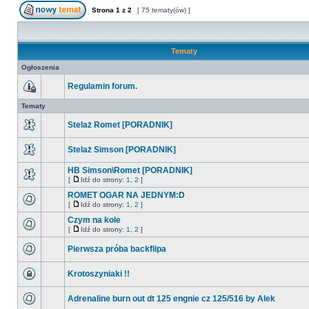
Strona
1
z
2
[ 75 tematy(ów) ]
Tematy
Ogłoszenia
Regulamin forum.
Tematy
Stelaż Romet [PORADNIK]
Stelaż Simson [PORADNIK]
HB Simson\Romet [PORADNIK]
[
Idź do strony:
1
,
2
]
ROMET OGAR NA JEDNYM:D
[
Idź do strony:
1
,
2
]
Czym na kole
[
Idź do strony:
1
,
2
]
Pierwsza próba backflipa
Krotoszyniaki !!
Adrenaline burn out dt 125 engnie cz 125/516 by Alek