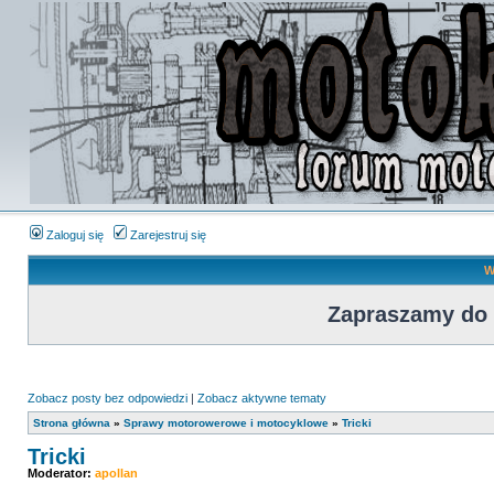
Zaloguj się
Zarejestruj się
W
Zapraszamy do
Zobacz posty bez odpowiedzi
|
Zobacz aktywne tematy
Strona główna
»
Sprawy motorowerowe i motocyklowe
»
Tricki
Tricki
Moderator:
apollan