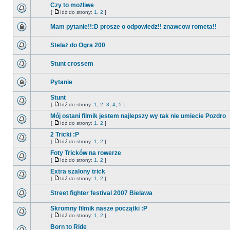
Czy to możliwe
[
Idź do strony:
1
,
2
]
Mam pytanie!!:D prosze o odpowiedz!! znawcow rometa!!
Stelaż do Ogra 200
Stunt crossem
Pytanie
Stunt
[
Idź do strony:
1
,
2
,
3
,
4
,
5
]
Mój ostani filmik jestem najlepszy wy tak nie umiecie Pozdro
[
Idź do strony:
1
,
2
]
2 Tricki :P
[
Idź do strony:
1
,
2
]
Foty Tricków na rowerze
[
Idź do strony:
1
,
2
]
Extra szalony trick
[
Idź do strony:
1
,
2
]
Street fighter festival 2007 Bielawa
Skromny filmik nasze początki :P
[
Idź do strony:
1
,
2
]
Born to Ride