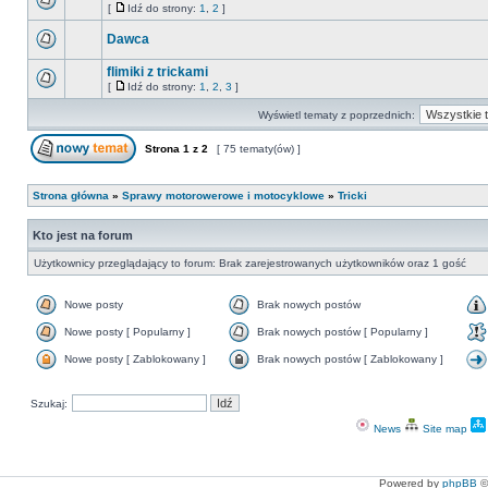
[
Idź do strony:
1
,
2
]
Dawca
flimiki z trickami
[
Idź do strony:
1
,
2
,
3
]
Wyświetl tematy z poprzednich:
Strona
1
z
2
[ 75 tematy(ów) ]
Strona główna
»
Sprawy motorowerowe i motocyklowe
»
Tricki
Kto jest na forum
Użytkownicy przeglądający to forum: Brak zarejestrowanych użytkowników oraz 1 gość
Nowe posty
Brak nowych postów
Nowe posty [ Popularny ]
Brak nowych postów [ Popularny ]
Nowe posty [ Zablokowany ]
Brak nowych postów [ Zablokowany ]
Szukaj:
News
Site map
Powered by
phpBB
©