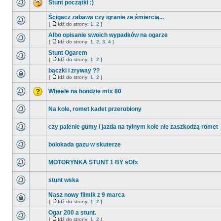
Stunt początki :)
Ścigacz zabawa czy igranie ze śmiercią...
[
Idź do strony:
1
,
2
]
Albo opisanie swoich wypadków na ogarze
[
Idź do strony:
1
,
2
,
3
,
4
]
Stunt Ogarem
[
Idź do strony:
1
,
2
]
bączki i zryway ??
[
Idź do strony:
1
,
2
]
Wheele na hondzie mtx 80
Na kole, romet kadet przerobiony
czy palenie gumy i jazda na tylnym kole nie zaszkodzą romet
bolokada gazu w skuterze
MOTORYNKA STUNT 1 BY sOfx
stunt wska
Nasz nowy filmik z 9 marca
[
Idź do strony:
1
,
2
]
Ogar 200 a stunt.
[
Idź do strony:
1
,
2
]