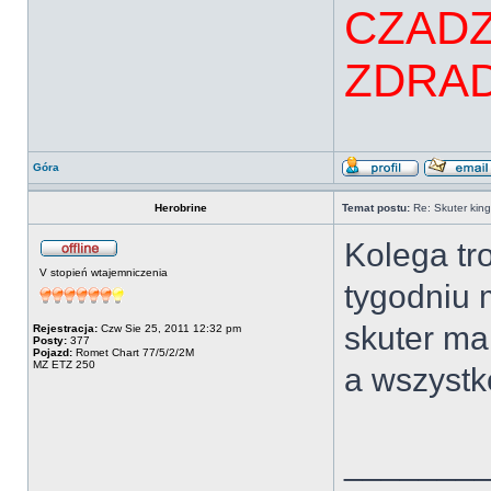
CZADZ
ZDRAD
Góra
Herobrine
Temat postu:
Re: Skuter kin
Kolega tr
V stopień wtajemniczenia
tygodniu 
skuter ma
Rejestracja:
Czw Sie 25, 2011 12:32 pm
Posty:
377
Pojazd:
Romet Chart 77/5/2/2M
MZ ETZ 250
a wszystk
_______