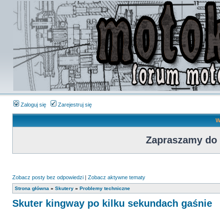
Zaloguj się
Zarejestruj się
W
Zapraszamy do
Zobacz posty bez odpowiedzi
|
Zobacz aktywne tematy
Strona główna
»
Skutery
»
Problemy techniczne
Skuter kingway po kilku sekundach gaśnie