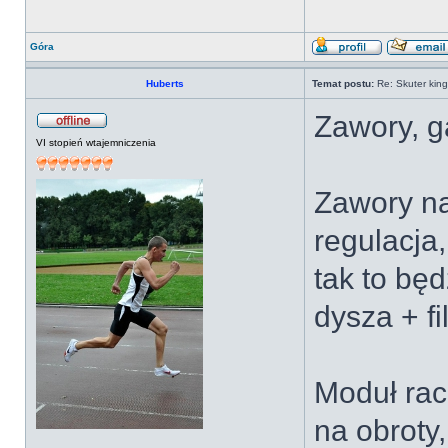
Góra
Huberts
Temat postu:
Re: Skuter kin
Zawory, 
VI stopień wtajemniczenia
Zawory n
regulacja
tak to bę
dysza + fi
Moduł rac
na obroty