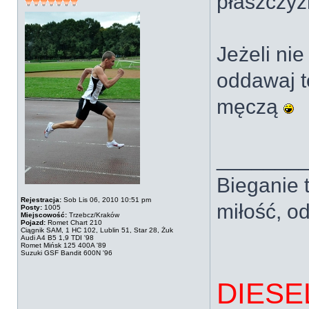
płaszczyź
Jeżeli nie
oddawaj t
męczą
_______
Bieganie t
Rejestracja:
Sob Lis 06, 2010 10:51 pm
miłość, od
Posty:
1005
Miejscowość:
Trzebcz/Kraków
Pojazd:
Romet Chart 210
Ciągnik SAM, 1 HC 102, Lublin 51, Star 28, Żuk
Audi A4 B5 1,9 TDI '98
Romet Mińsk 125 400A '89
Suzuki GSF Bandit 600N '96
DIESE