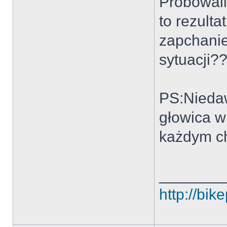
Próbowali
to rezult
zapchanie
sytuacji?
PS:Niedaw
głowica w 
każdym ch
_______
http://bi