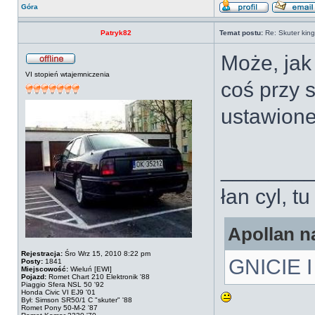
Góra
Patryk82
Temat postu:
Re: Skuter kin
Może, jak 
VI stopień wtajemniczenia
coś przy 
ustawion
_______
łan cyl, t
Apollan na
Rejestracja:
Śro Wrz 15, 2010 8:22 pm
GNICIE
Posty:
1841
Miejscowość:
Wieluń [EWI]
Pojazd:
Romet Chart 210 Elektronik '88
Piaggio Sfera NSL 50 '92
Honda Civic VI EJ9 '01
Był: Simson SR50/1 C "skuter" '88
Romet Pony 50-M-2 '87