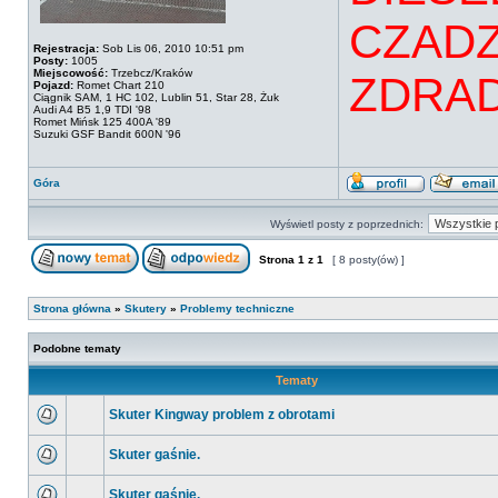
CZADZ
Rejestracja:
Sob Lis 06, 2010 10:51 pm
Posty:
1005
Miejscowość:
Trzebcz/Kraków
ZDRAD
Pojazd:
Romet Chart 210
Ciągnik SAM, 1 HC 102, Lublin 51, Star 28, Żuk
Audi A4 B5 1,9 TDI '98
Romet Mińsk 125 400A '89
Suzuki GSF Bandit 600N '96
Góra
Wyświetl posty z poprzednich:
Strona
1
z
1
[ 8 posty(ów) ]
Strona główna
»
Skutery
»
Problemy techniczne
Podobne tematy
Tematy
Skuter Kingway problem z obrotami
Skuter gaśnie.
Skuter gaśnie.