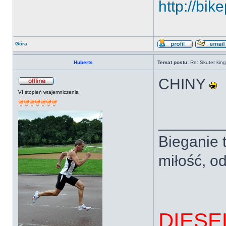
http://bi
Góra
Huberts
Temat postu:
Re: Skuter kin
CHINY
VI stopień wtajemniczenia
_______
Bieganie t
miłość, od
DIESE