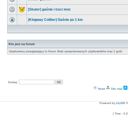
[Skuter] gaśnie i traci moc
[Kingway Coliber] Gaśnie po 1 km
Kto jest na forum
Użytkownicy przeglądający to forum: Brak zarejestrowanych użytkowników oraz 1 gość
Szukaj:
News
Site map
Powered by
phpBB
©
[ Time : 0.0