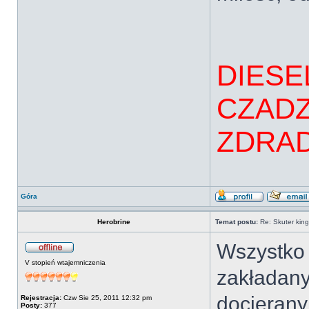
DIESE
CZADZ
ZDRAD
Góra
Herobrine
Temat postu:
Re: Skuter kin
Wszystko 
V stopień wtajemniczenia
zakładany 
docierany 
Rejestracja:
Czw Sie 25, 2011 12:32 pm
Posty:
377