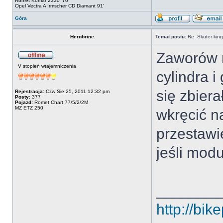
Romet Komar 2330 '70
Opel Vectra A Irmscher CD Diamant 91'
Góra
Herobrine
Temat postu:
Re: Skuter kin
Zaworów n
V stopień wtajemniczenia
cylindra i
się zbiera
Rejestracja:
Czw Sie 25, 2011 12:32 pm
Posty:
377
Pojazd:
Romet Chart 77/5/2/2M
MZ ETZ 250
wkręcić na
przestawi
jeśli modu
_______
http://bi