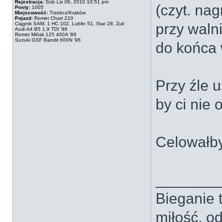
Rejestracja:
Sob Lis 06, 2010 10:51 pm
(czyt. na
Posty:
1005
Miejscowość:
Trzebcz/Kraków
Pojazd:
Romet Chart 210
Ciągnik SAM, 1 HC 102, Lublin 51, Star 28, Żuk
przy walni
Audi A4 B5 1,9 TDI '98
Romet Mińsk 125 400A '89
Suzuki GSF Bandit 600N '96
do końca 
Przy źle 
by ci nie 
Celowałb
_______
Bieganie t
miłość, od