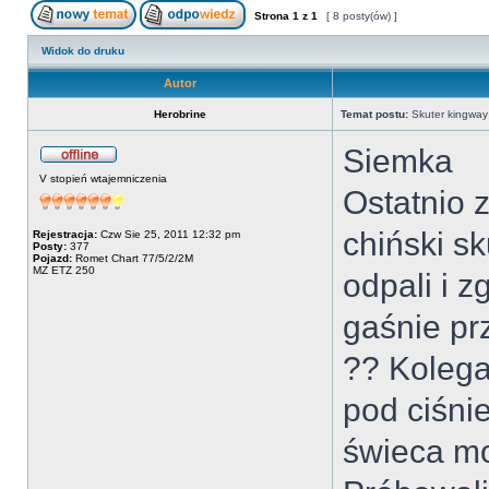
Strona
1
z
1
[ 8 posty(ów) ]
Widok do druku
Autor
Herobrine
Temat postu:
Skuter kingway
Siemka
V stopień wtajemniczenia
Ostatnio 
chiński sk
Rejestracja:
Czw Sie 25, 2011 12:32 pm
Posty:
377
Pojazd:
Romet Chart 77/5/2/2M
MZ ETZ 250
odpali i z
gaśnie pr
?? Kolega 
pod ciśni
świeca mo