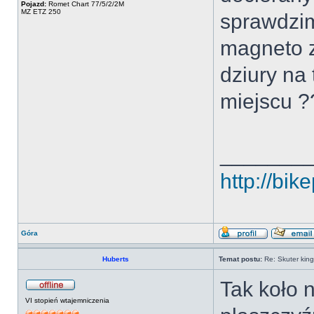
Pojazd:
Romet Chart 77/5/2/2M
MZ ETZ 250
sprawdzim
magneto zg
dziury na
miejscu ?
_______
http://bi
Góra
Huberts
Temat postu:
Re: Skuter kin
Tak koło n
VI stopień wtajemniczenia