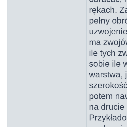
rękach. Z
pełny obr
uzwojenie)
ma zwojów
ile tych z
sobie ile
warstwa, 
szerokość
potem naw
na drucie
Przykłado