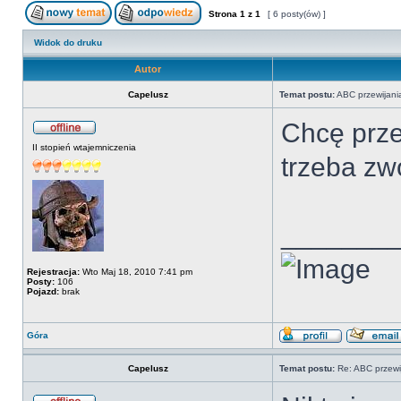
Strona
1
z
1
[ 6 posty(ów) ]
Widok do druku
Autor
Capelusz
Temat postu:
ABC przewijani
Chcę prze
II stopień wtajemniczenia
trzeba zw
_______
Rejestracja:
Wto Maj 18, 2010 7:41 pm
Posty:
106
Pojazd:
brak
Góra
Capelusz
Temat postu:
Re: ABC przewi