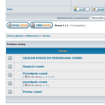
Góra
Wyświetl posty z poprzednich:
Strona
1
z
1
[ 6 posty(ów) ]
Strona główna
»
Motorowery
»
Serwis
Podobne tematy
Tematy
SZUKAM KOGOS DO PRZEWIJANIA CEWEK
Napięcie cewek
Przewijanie cewek
[
Idź do strony:
1
,
2
,
3
,
4
]
przewijanie cewek
[
Idź do strony:
1
,
2
]
Pomiar cewek