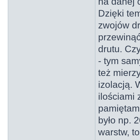
na danej c
Dzięki te
zwojów dru
przewinąć
drutu. Czy
- tym sam
też mierz
izolacją.
ilościami 
pamiętam j
było np. 2
warstw, t