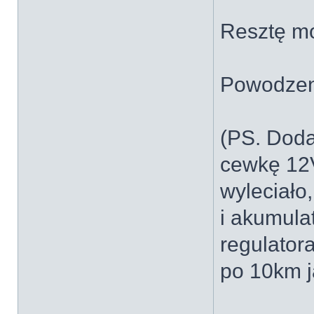
Resztę m
Powodze
(PS. Doda
cewkę 12
wyleciało,
i akumula
regulator
po 10km 