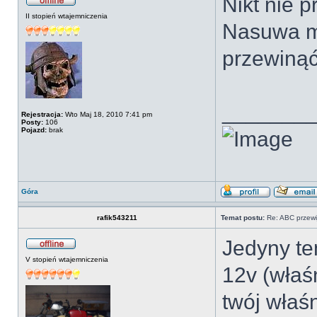
Nikt nie p
II stopień wtajemniczenia
Nasuwa mi
przewinąć
_______
Rejestracja:
Wto Maj 18, 2010 7:41 pm
Posty:
106
Pojazd:
brak
Góra
rafik543211
Temat postu:
Re: ABC przewi
Jedyny te
V stopień wtajemniczenia
12v (właś
twój właśn