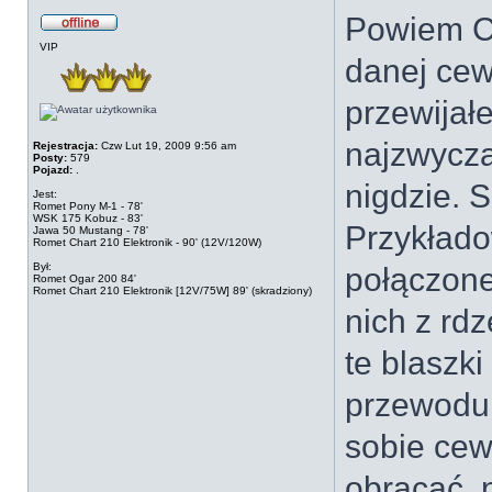
Powiem Ci
VIP
danej cew
przewijał
najzwycza
Rejestracja:
Czw Lut 19, 2009 9:56 am
Posty:
579
Pojazd:
.
nigdzie. S
Jest:
Romet Pony M-1 - 78'
WSK 175 Kobuz - 83'
Przykłado
Jawa 50 Mustang - 78'
Romet Chart 210 Elektronik - 90' (12V/120W)
Był:
połączone
Romet Ogar 200 84'
Romet Chart 210 Elektronik [12V/75W] 89' (skradziony)
nich z rdz
te blaszk
przewodu 
sobie cew
obracać, 