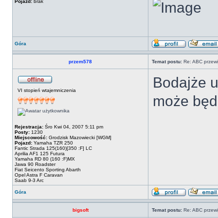
Pojazd:
brak
Góra
przem578
Temat postu:
Re: ABC przewi
Bodajże uż
VI stopień wtajemniczenia
może będ
Rejestracja:
Śro Kwi 04, 2007 5:11 pm
Posty:
1230
Miejscowość:
Grodzisk Mazowiecki [WGM]
Pojazd:
Yamaha TZR 250
Fantic Strada 125(160)[350 :F] LC
Aprilia AF1 125 Futura
Yamaha RD 80 (160 :F)MX
Jawa 90 Roadster
Fiat Seicento Sporting Abarth
Opel Astra F Caravan
Saab 9-3 Arc
Góra
bigsoft
Temat postu:
Re: ABC przewi