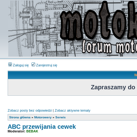
Zaloguj się
Zarejestruj się
W
Zapraszamy do
Zobacz posty bez odpowiedzi
|
Zobacz aktywne tematy
Strona główna
»
Motorowery
»
Serwis
ABC przewijania cewek
Moderator:
BEBAK