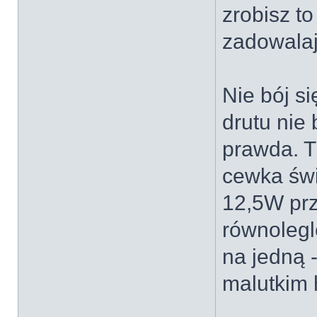
zrobisz to
zadowalaj
Nie bój si
drutu nie 
prawda. T
cewka świ
12,5W prz
równolegl
na jedną -
malutkim 