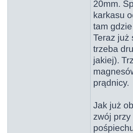
20mm. Sp
karkasu o
tam gdzie
Teraz już
trzeba dru
jakiej). T
magnesów 
prądnicy.
Jak już ob
zwój przy
pośpiechu.