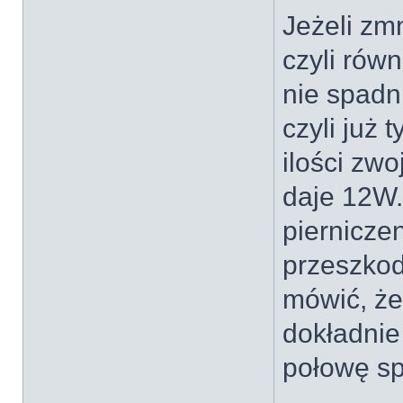
Jeżeli zm
czyli rów
nie spadn
czyli już 
ilości zwo
daje 12W.
pierniczen
przeszkod
mówić, że
dokładnie
połowę sp