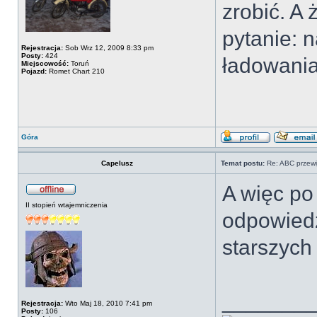
zrobić. A 
pytanie: n
Rejestracja:
Sob Wrz 12, 2009 8:33 pm
Posty:
424
ładowania
Miejscowość:
Toruń
Pojazd:
Romet Chart 210
Góra
Capelusz
Temat postu:
Re: ABC przewi
A więc po
II stopień wtajemniczenia
odpowiedz
starszych
_______
Rejestracja:
Wto Maj 18, 2010 7:41 pm
Posty:
106